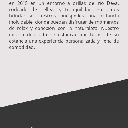
en 2015 en un entorno a orillas del río Deva,
rodeado de belleza y tranquilidad. Buscamos
brindar a nuestros huéspedes una estancia
inolvidable, donde puedan disfrutar de momentos
de relax y conexión con la naturaleza. Nuestro
equipo dedicado se esfuerza por hacer de su
estancia una experiencia personalizada y llena de
comodidad.